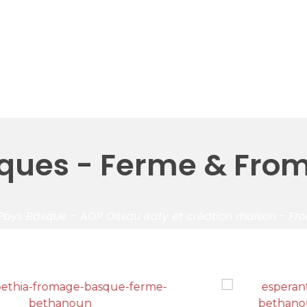
ques - Ferme & Fro
Pays Basque - AOP Ossau Iraty et création maison - Fr