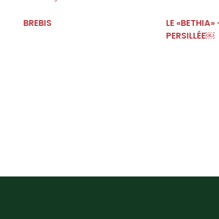
LE «BETHIA» – FROMAGE À PÂTE
PERSILLÉE￼